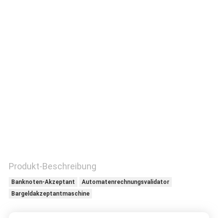
TRETEN
SIE
MIT
UNS
IN
VERBINDUNG
FORDERN
SIE
EIN
Produkt-Beschreibung
ZITAT
Banknoten-Akzeptant
Automatenrechnungsvalidator
Bargeldakzeptantmaschine
SITEMAP