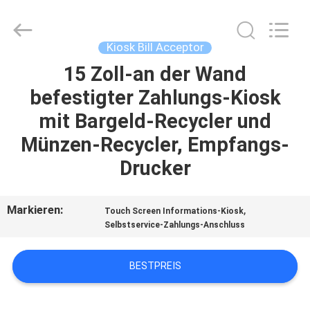
Card
Reader
Online
Market.
All
Kiosk Bill Acceptor
Rights
Reserved.
15 Zoll-an der Wand
HAUS
befestigter Zahlungs-Kiosk
PRODUKTE
mit Bargeld-Recycler und
Münzen-Recycler, Empfangs-
ÜBER
Drucker
UNS
Markieren:
,
Touch Screen Informations-Kiosk
FABRIK-
Selbstservice-Zahlungs-Anschluss
AUSFLUG
BESTPREIS
QUALITÄTSKONTROLLE