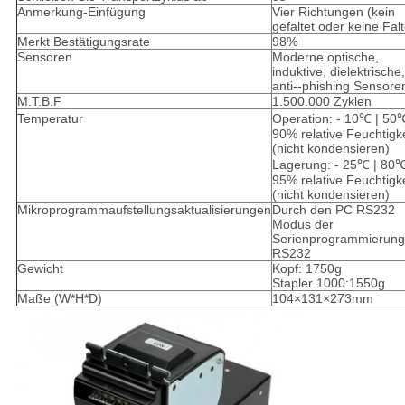
Anmerkung-Einfügung
Vier Richtungen (kein
gefaltet oder keine Falt
Merkt Bestätigungsrate
98%
Sensoren
Moderne optische,
induktive, dielektrische,
anti--phishing Sensore
M.T.B.F
1.500.000 Zyklen
Temperatur
Operation: - 10℃ | 50℃
90% relative Feuchtigke
(nicht kondensieren)
Lagerung: - 25℃ | 80℃
95% relative Feuchtigke
(nicht kondensieren)
Mikroprogrammaufstellungsaktualisierungen
Durch den PC RS232
Modus der
Serienprogrammierung
RS232
Gewicht
Kopf: 1750g
Stapler 1000:1550g
Maße (W*H*D)
104×131×273mm