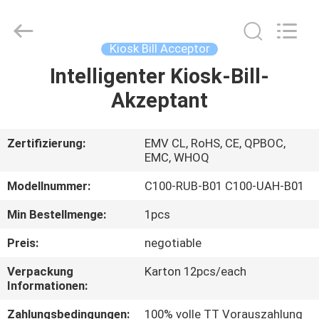
Card
Reader
Online
Market.
All
Kiosk Bill Acceptor
Rights
Reserved.
Intelligenter Kiosk-Bill-
HAUS
Akzeptant
PRODUKTE
Zertifizierung:
EMV CL, RoHS, CE, QPBOC,
EMC, WHOQ
ÜBER
UNS
Modellnummer:
C100-RUB-B01 C100-UAH-B01
Min Bestellmenge:
1pcs
FABRIK-
Preis:
negotiable
AUSFLUG
Verpackung
Karton 12pcs/each
Informationen:
QUALITÄTSKONTROLLE
Zahlungsbedingungen:
100% volle TT Vorauszahlung