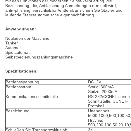
mit den Funktionen der modernen Selbst-kalibrierung, die
Bezeichnung, die, Antifälschung Anmerkungen ermittelt wird,
anti--phishing, verschließbar/entfernbar sichern Sie Stapler und
laufende Statusautomatische eigennachführung.
Anwendungen:
Neuladen der Maschine
Tanker
Automat
Spielautomat
Selbstbedienungszahlungsmaschine
Spezifikationen:
Betriebsspannung
DC12V
Betriebsstrom
Static: 300mA
Spitze: 2000mA
Kommunikationsschnittstelle
RS-232/CCNET seriell
Schnittstelle, CCNET-
Protokoll
Bezeichnung
Unebenheit:
5000,1000,500,100,50
Hryvnia:
500,200,100,50,20,10,
Schließen Sie Transportzyklus ab
3s