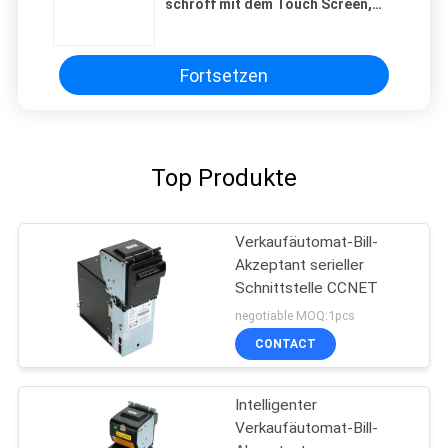
schroff mit dem Touch Screen,
freistehend
PRIVACY
Fortsetzen
POLICY
Top Produkte
Verkaufäutomat-Bill-
Akzeptant serieller
Schnittstelle CCNET
negotiable MOQ:1pcs
CONTACT
Intelligenter
Verkaufäutomat-Bill-