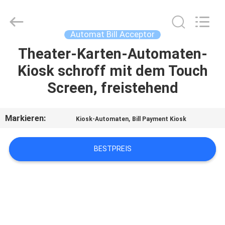
Card
Reader
Online
Market.
All
Automat Bill Acceptor
Rights
Reserved.
Theater-Karten-Automaten-
HAUS
Kiosk schroff mit dem Touch
PRODUKTE
Screen, freistehend
ÜBER
Markieren:
,
Kiosk-Automaten
Bill Payment Kiosk
UNS
BESTPREIS
FABRIK-
AUSFLUG
QUALITÄTSKONTROLLE