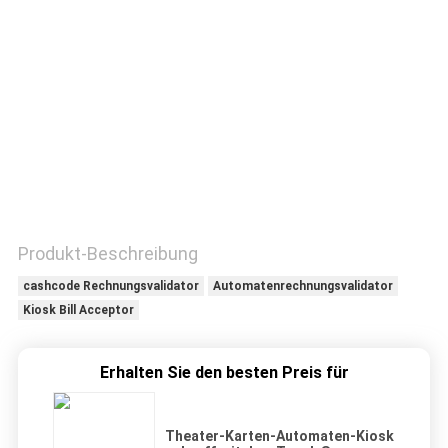
TRETEN
SIE
MIT
UNS
IN
VERBINDUNG
Produkt-Beschreibung
FORDERN
cashcode Rechnungsvalidator
Automatenrechnungsvalidator
SIE
Kiosk Bill Acceptor
EIN
Erhalten Sie den besten Preis für
ZITAT
Theater-Karten-Automaten-Kiosk
SITEMAP