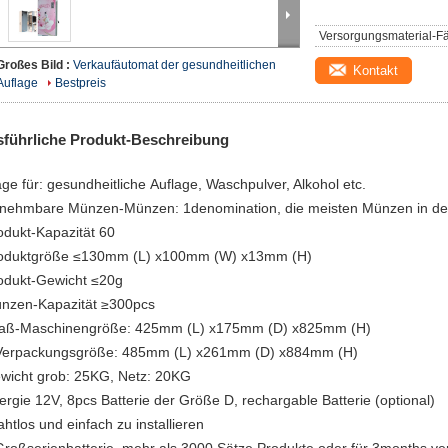
Versorgungsmaterial-Fä
Großes Bild :
Verkaufäutomat der gesundheitlichen
Kontakt
Auflage
Bestpreis
führliche Produkt-Beschreibung
age für: gesundheitliche Auflage, Waschpulver, Alkohol etc.
nehmbare Münzen-Münzen: 1denomination, die meisten Münzen in d
odukt-Kapazität 60
oduktgröße ≤130mm (L) x100mm (W) x13mm (H)
odukt-Gewicht ≤20g
nzen-Kapazität ≥300pcs
ß-Maschinengröße: 425mm (L) x175mm (D) x825mm (H)
rpackungsgröße: 485mm (L) x261mm (D) x884mm (H)
wicht grob: 25KG, Netz: 20KG
ergie 12V, 8pcs Batterie der Größe D, rechargable Batterie (optional)
ahtlos und einfach zu installieren