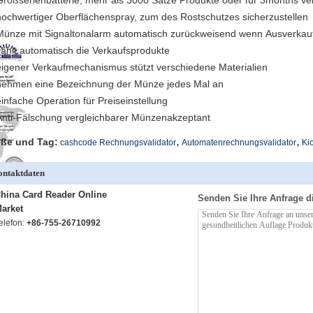
Großserienbatterie, mehr als 3000 Sätze Produkte oder für 3months ve
hochwertiger Oberflächenspray, zum des Rostschutzes sicherzustellen
Münze mit Signaltonalarm automatisch zurückweisend wenn Ausverkau
zählt automatisch die Verkaufsprodukte
eigener Verkaufmechanismus stützt verschiedene Materialien
nehmen eine Bezeichnung der Münze jedes Mal an
einfache Operation für Preiseinstellung
Anti-Fälschung vergleichbarer Münzenakzeptant
,
,
ße und Tag:
cashcode Rechnungsvalidator
Automatenrechnungsvalidator
Kio
ntaktdaten
hina Card Reader Online
Senden Sie Ihre Anfrage d
arket
elefon:
+86-755-26710992