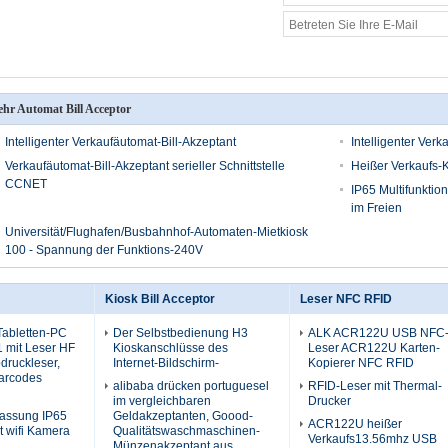
hr Automat Bill Acceptor
Intelligenter Verkaufäutomat-Bill-Akzeptant
Intelligenter Verk
Verkaufäutomat-Bill-Akzeptant serieller Schnittstelle
Heißer Verkaufs-
CCNET
IP65 Multifunktio
im Freien
Universität/Flughafen/Busbahnhof-Automaten-Mietkiosk
100 - Spannung der Funktions-240V
Kiosk Bill Acceptor
Leser NFC RFID
 Tabletten-PC
Der Selbstbedienung H3
ALK ACR122U USB NFC
1 mit Leser HF
Kioskanschlüsse des
Leser ACR122U Karten-
druckleser,
Internet-Bildschirm-
Kopierer NFC RFID
arcodes
alibaba drücken portuguesel
RFID-Leser mit Thermal-
im vergleichbaren
Drucker
fassung IP65
Geldakzeptanten, Goood-
ACR122U heißer
 wifi Kamera
Qualitätswaschmaschinen-
Verkaufs13.56mhz USB
Münzenakzeptant aus