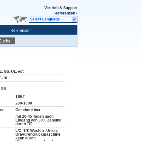
Vertrieb & Support
Referenzen
-
Select Language
Referenzen
Suche
E, GS, UL, ect
C-10
AGB:
1SET
200-1000
en:
Geschenkbox
mit 20-45 Tagen nach
Eingang von 30% Zahlung
durch T/T
L/C, T/T, Western Union,
Gravürendruckmaschine
kann durch