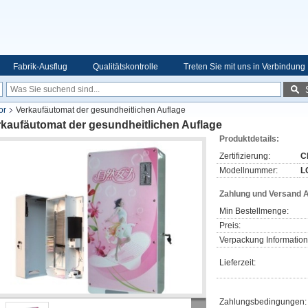
Fabrik-Ausflug
Qualitätskontrolle
Treten Sie mit uns in Verbindung
or
Verkaufäutomat der gesundheitlichen Auflage
rkaufäutomat der gesundheitlichen Auflage
Produktdetails:
Zertifizierung:
C
Modellnummer:
L
Zahlung und Versand 
Min Bestellmenge:
Preis:
Verpackung Information
Lieferzeit:
Zahlungsbedingungen: