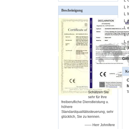
L 
L 
Bescheinigung
L 
L 
L 
L 
L 
L 
Grö
Ko
C
M
T
Schätzen Sie
sehr für Ihre
freiberufliche Dienstleistung u.
höhere
Standardqualitätssteuerung, sehr
glücklich, Sie zu kennen.
—— Herr Johnifere