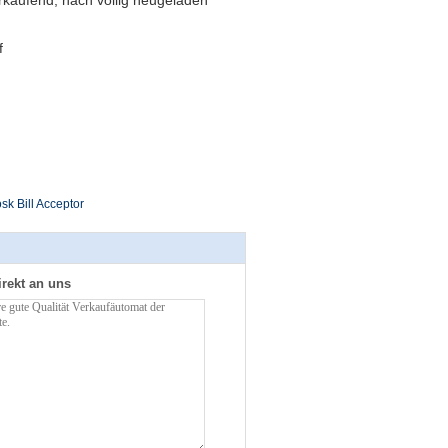
rkaufend, nach völlig neugeladen
f
sk Bill Acceptor
irekt an uns