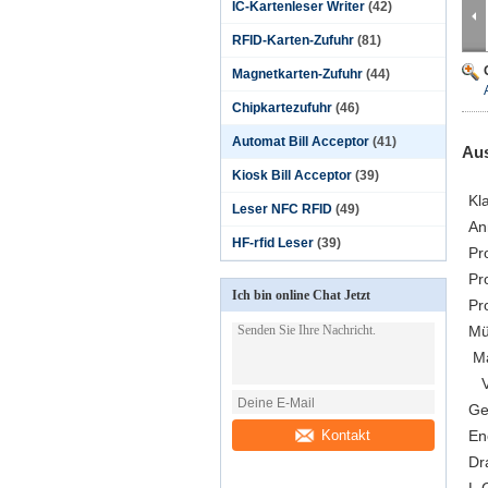
IC-Kartenleser Writer
(42)
RFID-Karten-Zufuhr
(81)
Magnetkarten-Zufuhr
(44)
Chipkartezufuhr
(46)
Automat Bill Acceptor
(41)
Aus
Kiosk Bill Acceptor
(39)
Kl
Leser NFC RFID
(49)
An
HF-rfid Leser
(39)
Pr
Pr
Ich bin online Chat Jetzt
Pr
Mü
Ma
Ve
Ge
Kontakt
En
Dr