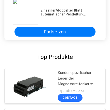
Einzelner/doppelter Blatt
PRIVACY
automatischer Pendeltür-
Betreiber 25W 24V schwanzloser
POLICY
Motor DCs
Fortsetzen
Top Produkte
Kundenspezifischer
Leser der
Magnetstreifenkarte-
RS232, Zahlungs-Kiosk-
negotiable MOQ:5X
Kartenleser-Verfasser
CONTACT
ISO7811