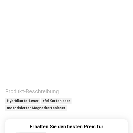
TRETEN
SIE
MIT
UNS
IN
VERBINDUNG
FORDERN
SIE
Produkt-Beschreibung
EIN
Hybridkarte-Leser
rfid Kartenleser
motorisierter Magnetkartenleser
ZITAT
Erhalten Sie den besten Preis für
SITEMAP