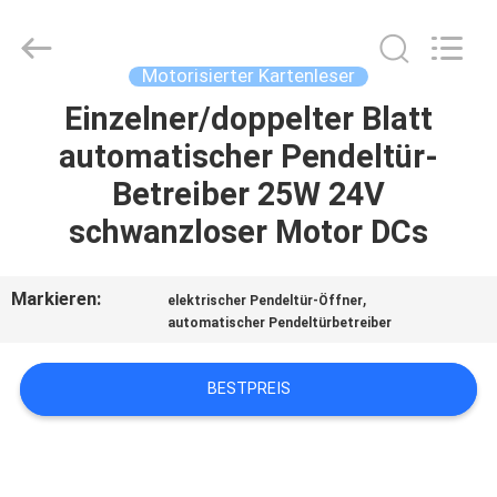
Card
Reader
Online
Market.
All
Motorisierter Kartenleser
Rights
Reserved.
Einzelner/doppelter Blatt
HAUS
automatischer Pendeltür-
PRODUKTE
Betreiber 25W 24V
schwanzloser Motor DCs
ÜBER
UNS
Markieren:
,
elektrischer Pendeltür-Öffner
automatischer Pendeltürbetreiber
FABRIK-
BESTPREIS
AUSFLUG
QUALITÄTSKONTROLLE