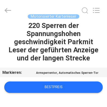
Kartenleser
Supplier.
Copyright
©
2022
Motorisierter Kartenleser
-
2025
China
220 Sperren der
HAUS
Card
Reader
Spannungshohen
Online
Market.
All
PRODUKTE
geschwindigkeit Parkmit
Rights
Reserved.
Leser der geführten Anzeige
ÜBER
und der langen Strecke
UNS
Markieren:
,
Armsperrentor
Automatisches Sperren-Tor
FABRIK-
AUSFLUG
BESTPREIS
QUALITÄTSKONTROLLE