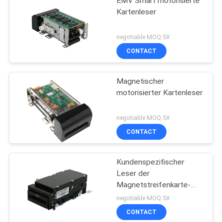
EMV Smart motorisierte
Kartenleser
negotiable MOQ:5X
CONTACT
Magnetischer
motorisierter Kartenleser
negotiable MOQ:5X
CONTACT
Kundenspezifischer
Leser der
Magnetstreifenkarte-
RS232, Zahlungs-Kiosk-
negotiable MOQ:5X
Kartenleser-Verfasser
CONTACT
ISO7811