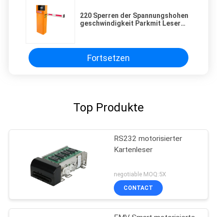
220 Sperren der Spannungshohen
geschwindigkeit Parkmit Leser
PRIVACY
der geführten Anzeige und der
langen Strecke
POLICY
Fortsetzen
Top Produkte
RS232 motorisierter
Kartenleser
negotiable MOQ:5X
CONTACT