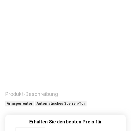
TRETEN
SIE
MIT
UNS
IN
VERBINDUNG
FORDERN
SIE
Produkt-Beschreibung
EIN
Armsperrentor
Automatisches Sperren-Tor
ZITAT
Erhalten Sie den besten Preis für
SITEMAP