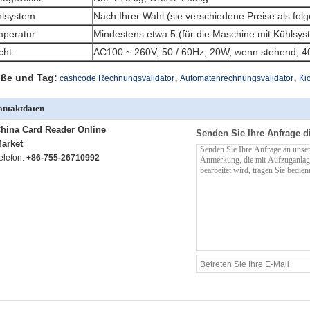
lsystem
Nach Ihrer Wahl (sie verschiedene Preise als fo
peratur
Mindestens etwa 5 (für die Maschine mit Kühlsys
cht
AC100 ~ 260V, 50 / 60Hz, 20W, wenn stehend, 40
,
,
ße und Tag:
cashcode Rechnungsvalidator
Automatenrechnungsvalidator
Kio
ntaktdaten
hina Card Reader Online
Senden Sie Ihre Anfrage d
arket
elefon:
+86-755-26710992