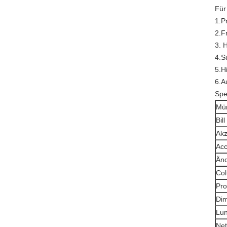
Für
1.P
2.F
3. 
4.S
5.H
6.A
Spez
Mün
Bil
Ak
Ac
Än
Co
Pro
Di
Lu
Net