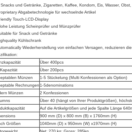
 Snacks und Getränke, Zigaretten, Kaffee, Kondom, Eis, Wasser, Obst,
roprietary Abgabetechnologie für wechselnde Artikel
riendly Touch-LCD-Display
Hohe Leistung Scheinprüfer und Münzprüfer
uitable für Snack und Getränke
ighquality Kühlschrank
utomatically Wiederherstellung von einfachen Versagen, reduzieren di
ifikation:
zkapazität
Über 400pcs
l Kapazität
Über 200pcs
zeptablen Münzen
1-5 Stückelung (Multi Konfessionen als Option)
ceptable Rechnungen
1-5denominations
dern Münzen
2 Konfessionen
lumns
Über 40 (hängt von Ihrer Produktgrößen), höchs
duktkapazität
Auf die Artikelgrößen und jede Spalte Länge 64
mensions
900 mm (D) x 800 mm (B) x 1760mm (H)
nch Größen
1040mm (D) x 950mm (W) x1970mm (H)
togewicht
Net: 270 kg; Gross: 285kg