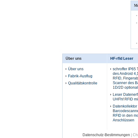
Me
Über uns
HF-rfid Leser
Über uns
schroffer IP65
des Android 4,
Fabrik-Ausflug
RFID, Fingerab
Scanner des B
Qualitätskontrolle
1D/2D optional
Leser Datener
UHFhf RFID mit
Datenkollektor
Barcodescanne
RFID in den mo
Anschlüssen
Datenschutz-Bestimmungen
| Ch