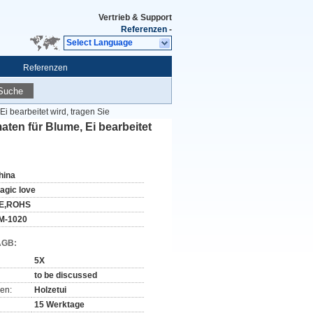
Vertrieb & Support
Referenzen
-
Select Language
Referenzen
Suche
i bearbeitet wird, tragen Sie
ten für Blume, Ei bearbeitet
hina
agic love
E,ROHS
M-1020
AGB:
5X
to be discussed
en:
Holzetui
15 Werktage