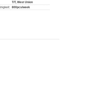
T/T, West Union
higkeit:
800pcs/week