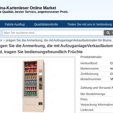
na-Kartenleser Online Market
 Qualität, bester Service, angemessener Preis.
Fabrik-Ausflug
Qualitätskontrolle
Treten Sie mit uns in Verbindung
or
prägen Sie die Anmerkung, die mit AufzuganlageVerkaufäutomaten für Blume, E
gen Sie die Anmerkung, die mit AufzuganlageVerkaufäutoma
d, tragen Sie bedienungsfreundlich Früchte
Produktdetails:
Herkunftsort:
C
Markenname:
m
Zertifizierung:
C
Modellnummer:
V
Zahlung und Versand 
Min Bestellmenge:
Preis:
Verpackung Information
Lieferzeit: