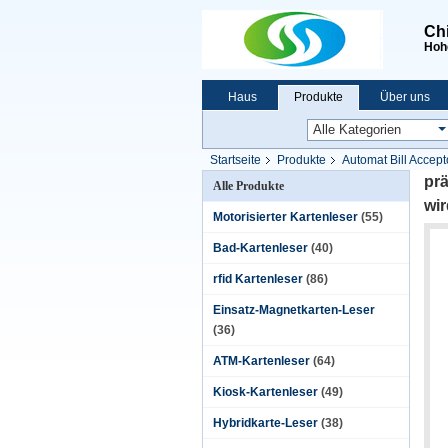
Chi
Hohe
Haus
Produkte
Über uns
Startseite
Produkte
Automat Bill Accept
bedienungsfreundlich Früchte
prä
Alle Produkte
wir
Motorisierter Kartenleser
(55)
Bad-Kartenleser
(40)
rfid Kartenleser
(86)
Einsatz-Magnetkarten-Leser
(36)
ATM-Kartenleser
(64)
Kiosk-Kartenleser
(49)
Hybridkarte-Leser
(38)