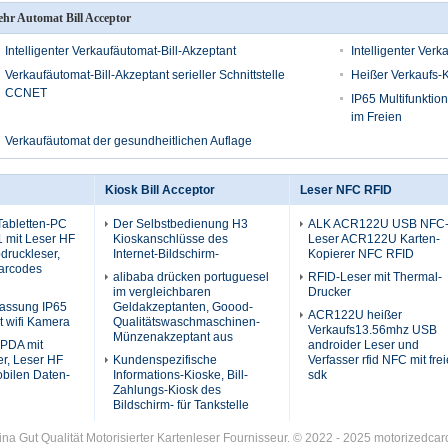
hr Automat Bill Acceptor
Intelligenter Verkaufäutomat-Bill-Akzeptant
Intelligenter Verk
Verkaufäutomat-Bill-Akzeptant serieller Schnittstelle
Heißer Verkaufs-
CCNET
IP65 Multifunktio
im Freien
Verkaufäutomat der gesundheitlichen Auflage
Kiosk Bill Acceptor
Leser NFC RFID
 Tabletten-PC
Der Selbstbedienung H3
ALK ACR122U USB NFC
1 mit Leser HF
Kioskanschlüsse des
Leser ACR122U Karten-
druckleser,
Internet-Bildschirm-
Kopierer NFC RFID
arcodes
alibaba drücken portuguesel
RFID-Leser mit Thermal-
im vergleichbaren
Drucker
fassung IP65
Geldakzeptanten, Goood-
ACR122U heißer
 wifi Kamera
Qualitätswaschmaschinen-
Verkaufs13.56mhz USB
Münzenakzeptant aus
 PDA mit
androider Leser und
r, Leser HF
Kundenspezifische
Verfasser rfid NFC mit fre
bilen Daten-
Informations-Kioske, Bill-
sdk
Zahlungs-Kiosk des
Bildschirm- für Tankstelle
ina Gut Qualität Motorisierter Kartenleser Fournisseur. © 2022 - 2025 motorizedcar