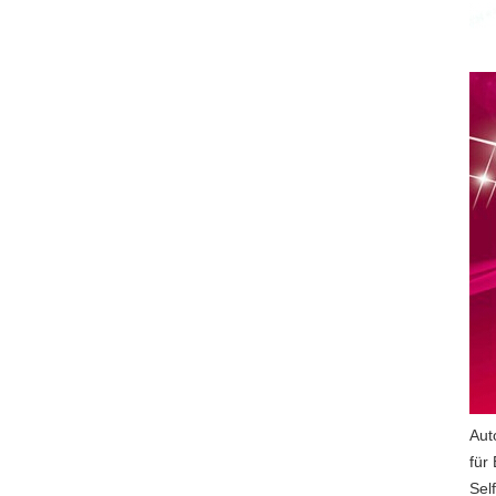
Aut
für
Sel