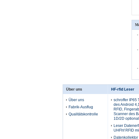
Me
Über uns
HF-rfid Leser
Über uns
schroffer IP65
des Android 4,
Fabrik-Ausflug
RFID, Fingerab
Scanner des B
Qualitätskontrolle
1D/2D optional
Leser Datener
UHFhf RFID mit
Datenkollektor