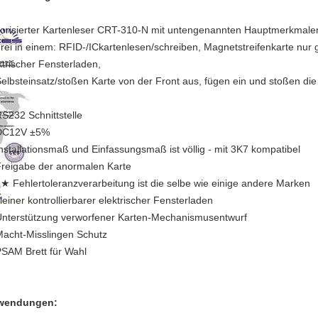
orisierter Kartenleser CRT-310-N mit untengenannten Hauptmerkmale
rei in einem: RFID-/ICkartenlesen/schreiben, Magnetstreifenkarte nur 
ktrischer Fensterladen,
elbsteinsatz/stoßen Karte von der Front aus, fügen ein und stoßen di
S232 Schnittstelle
DC12V ±5%
nstallationsmaß und Einfassungsmaß ist völlig - mit 3K7 kompatibel
reigabe der anormalen Karte
 ★ Fehlertoleranzverarbeitung ist die selbe wie einige andere Marken
leiner kontrollierbarer elektrischer Fensterladen
nterstützung verworfener Karten-Mechanismusentwurf
acht-Misslingen Schutz
SAM Brett für Wahl
wendungen: