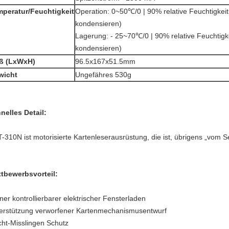
peratur/Feuchtigkeit
Operation: 0~50℃/0 | 90% relative Feuchtigkeit 
kondensieren)
Lagerung: - 25~70℃/0 | 90% relative Feuchtigke
kondensieren)
ß (LxWxH)
96.5x167x51.5mm
wicht
Ungefähres 530g
nelles Detail:
-310N ist motorisierte Kartenleserausrüstung, die ist, übrigens „vom Sel
tbewerbsvorteil:
iner kontrollierbarer elektrischer Fensterladen
erstützung verworfener Kartenmechanismusentwurf
ht-Misslingen Schutz