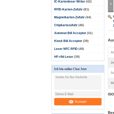
IC-Kartenleser Writer
(42)
RFID-Karten-Zufuhr
(81)
Magnetkarten-Zufuhr
(44)
Chipkartezufuhr
(46)
Automat Bill Acceptor
(41)
Aus
Kiosk Bill Acceptor
(39)
Leser NFC RFID
(49)
A
HF-rfid Leser
(39)
Ze
Ich bin online Chat Jetzt
Sc
Ma
ISO
Kontakt
Bes