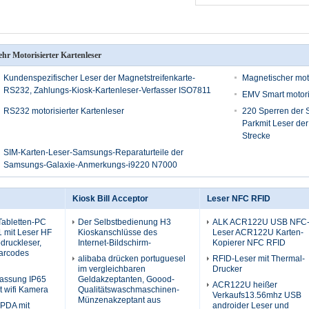
hr Motorisierter Kartenleser
Kundenspezifischer Leser der Magnetstreifenkarte-
Magnetischer moto
RS232, Zahlungs-Kiosk-Kartenleser-Verfasser ISO7811
EMV Smart motoris
RS232 motorisierter Kartenleser
220 Sperren der
Parkmit Leser der
Strecke
SIM-Karten-Leser-Samsungs-Reparaturteile der
Samsungs-Galaxie-Anmerkungs-i9220 N7000
Kiosk Bill Acceptor
Leser NFC RFID
 Tabletten-PC
Der Selbstbedienung H3
ALK ACR122U USB NFC
1 mit Leser HF
Kioskanschlüsse des
Leser ACR122U Karten-
druckleser,
Internet-Bildschirm-
Kopierer NFC RFID
arcodes
alibaba drücken portuguesel
RFID-Leser mit Thermal-
im vergleichbaren
Drucker
fassung IP65
Geldakzeptanten, Goood-
ACR122U heißer
 wifi Kamera
Qualitätswaschmaschinen-
Verkaufs13.56mhz USB
Münzenakzeptant aus
 PDA mit
androider Leser und