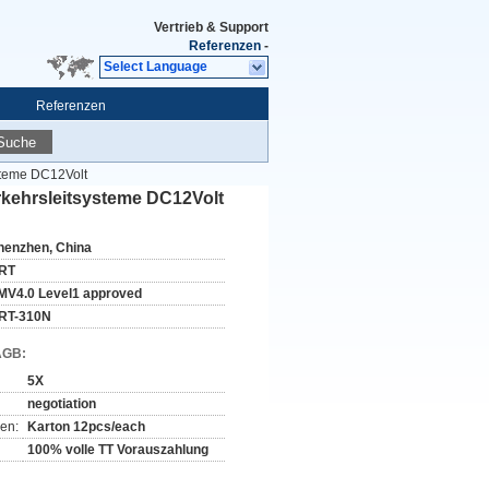
Vertrieb & Support
Referenzen
-
Select Language
Referenzen
Suche
ysteme DC12Volt
erkehrsleitsysteme DC12Volt
henzhen, China
RT
MV4.0 Level1 approved
RT-310N
AGB:
5X
negotiation
en:
Karton 12pcs/each
100% volle TT Vorauszahlung