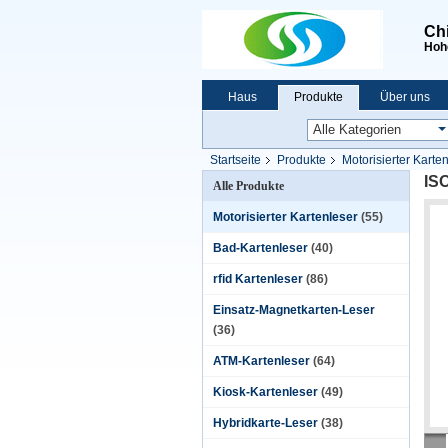
Chi
Hohe
Haus
Produkte
Über uns
Startseite
Produkte
Motorisierter Karte
ISO
Alle Produkte
Motorisierter Kartenleser
(55)
Bad-Kartenleser
(40)
rfid Kartenleser
(86)
Einsatz-Magnetkarten-Leser
(36)
ATM-Kartenleser
(64)
Kiosk-Kartenleser
(49)
Hybridkarte-Leser
(38)