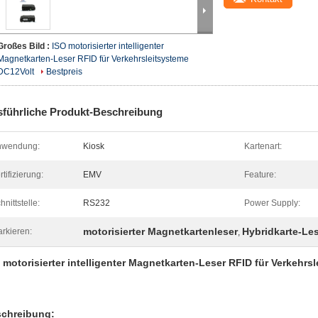
Großes Bild :
ISO motorisierter intelligenter
Magnetkarten-Leser RFID für Verkehrsleitsysteme
DC12Volt
Bestpreis
führliche Produkt-Beschreibung
nwendung:
Kiosk
Kartenart:
rtifizierung:
EMV
Feature:
hnittstelle:
RS232
Power Supply:
motorisierter Magnetkartenleser
Hybridkarte-Le
rkieren:
,
 motorisierter intelligenter Magnetkarten-Leser RFID für Verkehrs
chreibung: