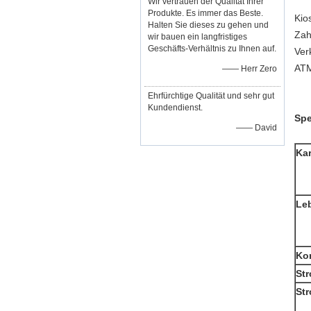
Wir vertrauen der Qualität Ihrer
Produkte. Es immer das Beste.
Kio
Halten Sie dieses zu gehen und
Zah
wir bauen ein langfristiges
Geschäfts-Verhältnis zu Ihnen auf.
Ver
AT
—— Herr Zero
Ehrfürchtige Qualität und sehr gut
Kundendienst.
Spe
—— David
Ka
Le
Ko
St
St