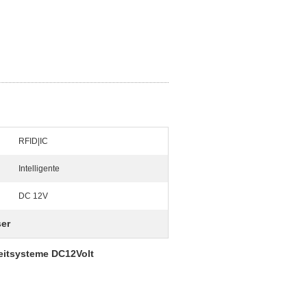
RFID|IC
Intelligente
DC 12V
ser
leitsysteme
DC12Volt