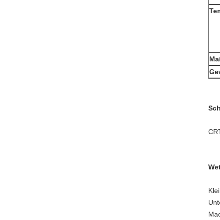
Tem
Ma
Ge
Sch
CRT
Wet
Kle
Unt
Mac