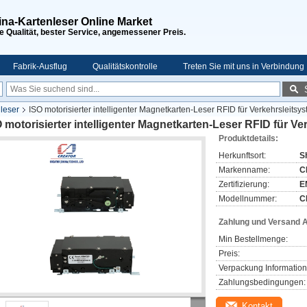
na-Kartenleser Online Market
 Qualität, bester Service, angemessener Preis.
Fabrik-Ausflug
Qualitätskontrolle
Treten Sie mit uns in Verbindung
nleser
ISO motorisierter intelligenter Magnetkarten-Leser RFID für Verkehrsleits
 motorisierter intelligenter Magnetkarten-Leser RFID für V
Produktdetails:
Herkunftsort:
S
Markenname:
C
Zertifizierung:
E
Modellnummer:
C
Zahlung und Versand 
Min Bestellmenge:
Preis:
Verpackung Information
Zahlungsbedingungen:
Kontakt