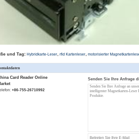
,
,
ße und Tag:
Hybridkarte-Leser
rfid Kartenleser
motorisierter Magnetkartenles
ntaktdaten
hina Card Reader Online
Senden Sie Ihre Anfrage d
arket
elefon:
+86-755-26710992