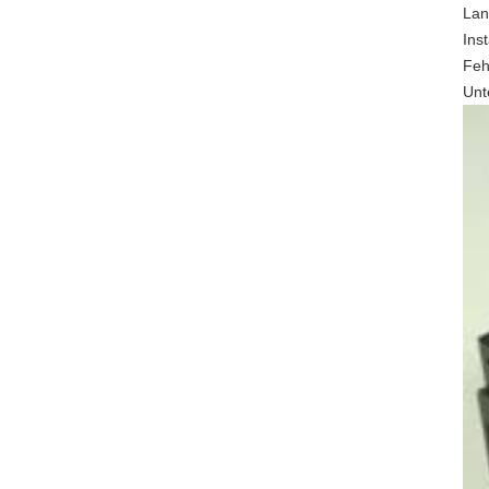
Lan
Ins
Feh
Unt