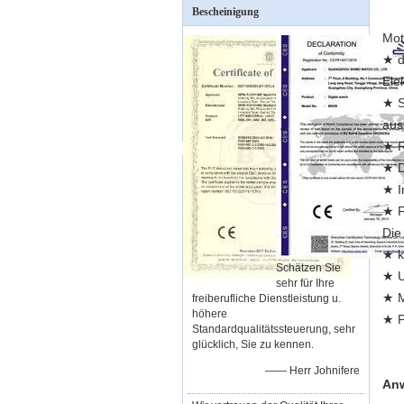
Bescheinigung
Mot
★ d
Ele
★ S
aus
★ R
★ 
★ I
★ F
Die
★ k
Schätzen Sie
★ U
sehr für Ihre
★ M
freiberufliche Dienstleistung u.
höhere
★ P
Standardqualitätssteuerung, sehr
glücklich, Sie zu kennen.
—— Herr Johnifere
An