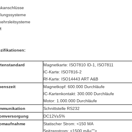
skanschlüsse
lungssysteme
kehrsleitsysteme
M
zifikationen:
rtenstandard
Magnetkarte: ISO7810 ID-1, ISO7811
IC-Karte: ISO7816-2
Rf-Karte: ISO14443 ART A&B
benszeit
Magnetkopf: 600.000 Durchläufe
IC-Kartenkontakt: 300.000 Durchläufe
Motor: 1.000.000 Durchläufe
mmunikation
Schnittstelle RS232
romversorgung
DC12V±5%
romaufnahme
Statischer Strom: <150 MA
Spitzenstrom:
<1500 mA="">