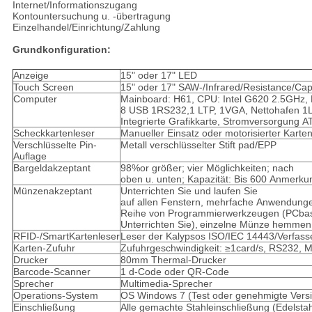
Internet/Informationszugang
Kontountersuchung u. -übertragung
Einzelhandel/Einrichtung/Zahlung
PRIVACY
Grundkonfiguration:
POLICY
Anzeige
15" oder 17" LED
Touch Screen
15" oder 17" SAW-/Infrared/Resistance/Ca
Computer
Mainboard: H61, CPU: Intel G620 2.5GHz,
8 USB 1RS232,1 LTP, 1VGA, Nettohafen 
Integrierte Grafikkarte, Stromversorgung 
Scheckkartenleser
Manueller Einsatz oder motorisierter Karte
Verschlüsselte Pin-
Metall verschlüsselter Stift pad/EPP
Auflage
Bargeldakzeptant
98%or größer; vier Möglichkeiten; nach
oben u. unten; Kapazität: Bis 600 Anmer
Münzenakzeptant
Unterrichten Sie und laufen Sie
auf allen Fenstern, mehrfache Anwendungen
Reihe von Programmierwerkzeugen (PCba
Unterrichten Sie),
einzelne Münze hemmen,
RFID-/SmartKartenleser
Leser der Kalypsos ISO/IEC 14443/Verfass
Karten-Zufuhr
Zufuhrgeschwindigkeit: ≥1card/s, RS232, 
Drucker
80mm Thermal-Drucker
Barcode-Scanner
1 d-Code oder QR-Code
Sprecher
Multimedia-Sprecher
Operations-System
OS Windows 7 (Test oder genehmigte Vers
Einschließung
Alle gemachte Stahleinschließung (Edelstah