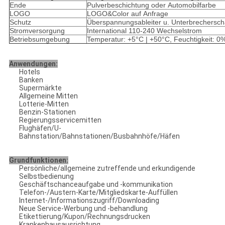
Ende
Pulverbeschichtung oder Automobilfarbe
LOGO
LOGO&Color auf Anfrage
Schutz
Überspannungsableiter u. Unterbrechersch
Stromversorgung
International 110-240 Wechselstrom
Betriebsumgebung
Temperatur: +5°C | +50°C, Feuchtigkeit: 0
Anwendungen:
Hotels
Banken
Supermärkte
Allgemeine Mitten
Lotterie-Mitten
Benzin-Stationen
Regierungsservicemitten
Flughäfen/U-
Bahnstation/Bahnstationen/Busbahnhöfe/Häfen
Grundfunktionen:
Persönliche/allgemeine zutreffende und erkundigende
Selbstbedienung
Geschäftschanceaufgabe und -kommunikation
Telefon-/Austern-Karte/Mitgliedskarte-Auffüllen
Internet-/Informationszugriff/Downloading
Neue Service-Werbung und -behandlung
Etikettierung/Kupon/Rechnungsdrucken
Krankenhausausrichtung