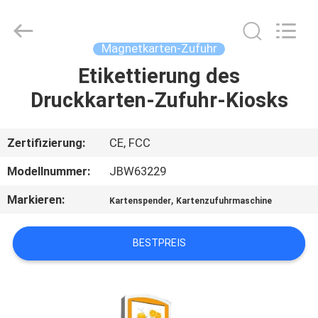
Card
Reader
Online
Market.
All
Magnetkarten-Zufuhr
Rights
Reserved.
Etikettierung des
HAUS
Druckkarten-Zufuhr-Kiosks
PRODUKTE
Zertifizierung:
CE, FCC
ÜBER
Modellnummer:
JBW63229
UNS
Markieren:
,
Kartenspender
Kartenzufuhrmaschine
FABRIK-
BESTPREIS
AUSFLUG
QUALITÄTSKONTROLLE