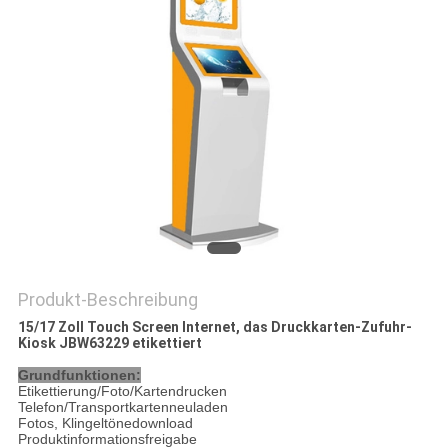
TRETEN
SIE
MIT
UNS
IN
VERBINDUNG
FORDERN
Produkt-Beschreibung
SIE
15/17 Zoll Touch Screen Internet, das Druckkarten-Zufuhr-
EIN
Kiosk JBW63229 etikettiert
ZITAT
Grundfunktionen:
Etikettierung/Foto/Kartendrucken
Telefon/Transportkartenneuladen
Fotos, Klingeltönedownload
SITEMAP
Produktinformationsfreigabe