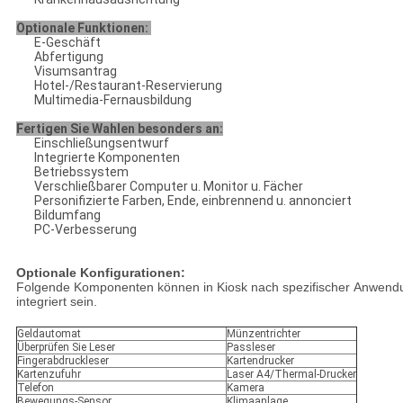
Optionale Funktionen:
E-Geschäft
Abfertigung
Visumsantrag
Hotel-/Restaurant-Reservierung
Multimedia-Fernausbildung
Fertigen Sie Wahlen besonders an:
Einschließungsentwurf
Integrierte Komponenten
Betriebssystem
Verschließbarer Computer u. Monitor u. Fächer
Personifizierte Farben, Ende, einbrennend u. annonciert
Bildumfang
PC-Verbesserung
Optionale Konfigurationen:
Folgende Komponenten können in Kiosk nach spezifischer Anwend
integriert sein.
Geldautomat
Münzentrichter
Überprüfen Sie Leser
Passleser
Fingerabdruckleser
Kartendrucker
Kartenzufuhr
Laser A4/Thermal-Drucker
Telefon
Kamera
Bewegungs-Sensor
Klimaanlage