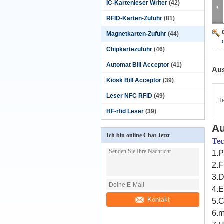
IC-Kartenleser Writer
(42)
RFID-Karten-Zufuhr
(81)
Magnetkarten-Zufuhr
(44)
Chipkartezufuhr
(46)
Automat Bill Acceptor
(41)
Aus
Kiosk Bill Acceptor
(39)
Leser NFC RFID
(49)
He
HF-rfid Leser
(39)
Au
Ich bin online Chat Jetzt
Tec
1.
2.F
3.D
4.E
Kontakt
5.
6.m