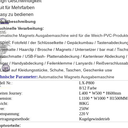
igh Geschwindigkeit
uit für Mehrfarben
asy zu bedienen
duktbeschreibung
chinelle Verarbeitung:
omatische Magnets Ausgabemaschine wird für die Weich-PVC-Produk
spiel:
Fotofeld / der Schlüsselkette / Gepäckumbau / Tastenabdeckung
sematte / Haarclip / Brosche / Magnets / Untersetzer / bar mat / Tischs
irutschmatte / USB-Flash- Plattenabdeckung / Kartenleser Abdeckung /
niger / Handyabdeckung / Feilenklemme / Lanyards / Reißverschlussabz
Label auf Kleidungsstücke, Schuhe, Taschen, Geschenke usw
hnische Parameter:
Automatische Magnets Ausgabemaschine
ell Nr.:
LX-P800
:
8/12 Farbe
eiten Journey:
L400 * W500 * H600mm
ension:
L1100 * W1000 * H1500MM
icht:
80KG
er:
250W
omspannung:
220
V
rtragungsmethode:
Kugelgewindetrieb
ptvorteile: