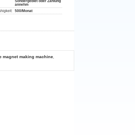
Sondergebiet oder Zählung
annehm
higkeit:
500/Monat
ge magnet making machine
,