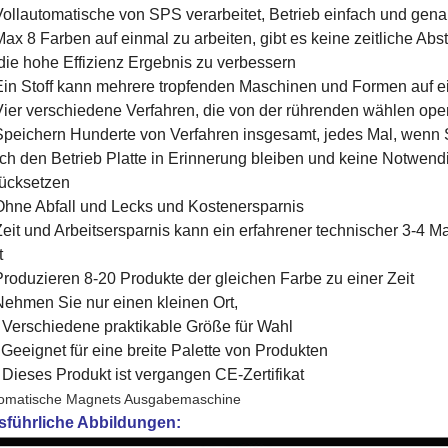
Vollautomatische von SPS verarbeitet, Betrieb einfach und gen
Max 8 Farben auf einmal zu arbeiten, gibt es keine zeitliche 
die hohe Effizienz Ergebnis zu verbessern
Ein Stoff kann mehrere tropfenden Maschinen und Formen auf e
Vier verschiedene Verfahren, die von der rührenden wählen ope
Speichern Hunderte von Verfahren insgesamt, jedes Mal, wenn 
ch den Betrieb Platte in Erinnerung bleiben und keine Notwend
ücksetzen
Ohne Abfall und Lecks und Kostenersparnis
Zeit und Arbeitsersparnis kann ein erfahrener technischer 3-4 M
t
Produzieren 8-20 Produkte der gleichen Farbe zu einer Zeit
Nehmen Sie nur einen kleinen Ort,
 Verschiedene praktikable Größe für Wahl
 Geeignet für eine breite Palette von Produkten
 Dieses Produkt ist vergangen CE-Zertifikat
omatische Magnets Ausgabemaschine
sführliche Abbildungen: