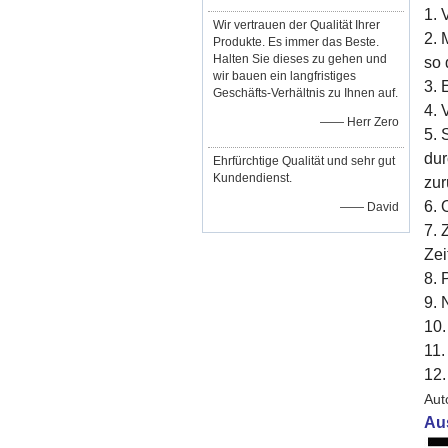
1. 
Wir vertrauen der Qualität Ihrer
2. 
Produkte. Es immer das Beste.
Halten Sie dieses zu gehen und
so 
wir bauen ein langfristiges
3. 
Geschäfts-Verhältnis zu Ihnen auf.
4. 
—— Herr Zero
5. 
dur
Ehrfürchtige Qualität und sehr gut
Kundendienst.
zur
6. 
—— David
7. 
Zei
8. 
9. 
10.
11.
12.
Aut
Au