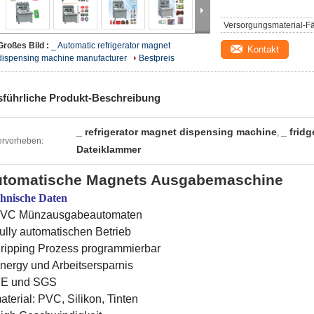
Versorgungsmaterial-Fä
Großes Bild :
_ Automatic refrigerator magnet
Kontakt
dispensing machine manufacturer
Bestpreis
führliche Produkt-Beschreibung
_ refrigerator magnet dispensing machine
_ frid
,
rvorheben:
Dateiklammer
tomatische Magnets Ausgabemaschine
hnische Daten
PVC Münzausgabeautomaten
ully automatischen Betrieb
ripping Prozess programmierbar
nergy und Arbeitsersparnis
CE und SGS
aterial: PVC, Silikon, Tinten