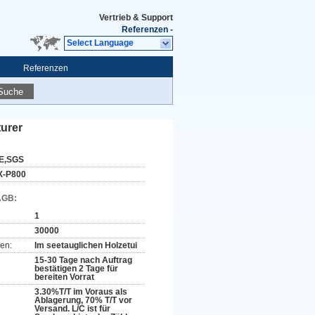
Vertrieb & Support
Referenzen
-
Select Language
Referenzen
Suche
urer
E,SGS
X-P800
AGB:
1
30000
en:
Im seetauglichen Holzetui
15-30 Tage nach Auftrag
bestätigen 2 Tage für
bereiten Vorrat
3.30%T/T im Voraus als
Ablagerung, 70% T/T vor
Versand. L/C ist für