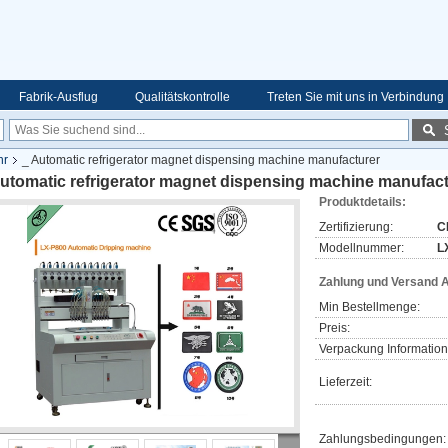
Fabrik-Ausflug
Qualitätskontrolle
Treten Sie mit uns in Verbindung
hr
_ Automatic refrigerator magnet dispensing machine manufacturer
utomatic refrigerator magnet dispensing machine manufact
Produktdetails:
Zertifizierung:
C
Modellnummer:
L
Zahlung und Versand 
Min Bestellmenge:
Preis:
Verpackung Information
Lieferzeit:
Zahlungsbedingungen: