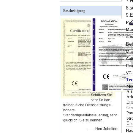
7.H
8.s
Bescheinigung
9.E
Pro
Mas
Aut
Bei
Mäu
Ant
Rei
VC-
Tec
Mod
Art
Schätzen Sie
Arb
sehr für Ihre
Dim
freiberufliche Dienstleistung u.
Gew
höhere
Pow
Standardqualitätssteuerung, sehr
Str
glücklich, Sie zu kennen.
Übe
—— Herr Johnifere
Hau