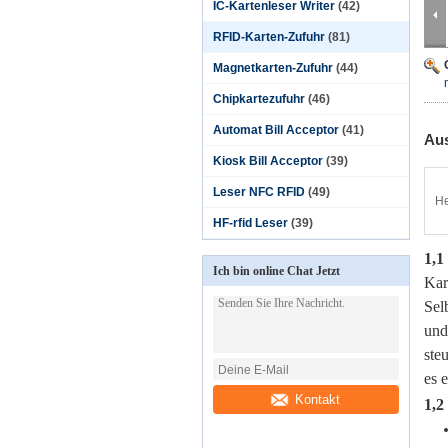
IC-Kartenleser Writer
(42)
RFID-Karten-Zufuhr
(81)
Magnetkarten-Zufuhr
(44)
Chipkartezufuhr
(46)
Automat Bill Acceptor
(41)
Aus
Kiosk Bill Acceptor
(39)
Leser NFC RFID
(49)
He
HF-rfid Leser
(39)
1,1
Ich bin online Chat Jetzt
Kar
Sel
und
ste
es 
Kontakt
1,2