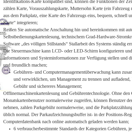
Identifikations-Karte kompatibel sind, können die Funktionen der Zei
zählen Karte, Vorauszahlungskarte, Muttersohn Karte (ein Fahrzeug m
aus dem Parkplatz, eine Karte des Fahrzeugs eins, bequem, schnell un
Karte“ integrieren;
Reißen Sie automatische Anschaltung hin und hereinkommen mit auto
Selbstbedienungskartenlesung, technischem Grad-Hardware-Stromkre
Software „des völligen Stillstands“ Stallarbeit des Systems ständig e
Die Steuermaschine kann LCD- oder LED-Schirm konfigurieren und 
Informationen und Systeminformationen zur Verfügung stellen und die 
und freundlich machen;
Gebühren- und Computermanagementüberwachung kann zusamme
und verwirklichen, um Management zu trennen und aufladend, ko
Gebühr und sichereres Management;
Offlinemaschinenkartenlesung und Gebührentechnologie. Ohne den
Monatskartenbenutzer normalerweise zugreifen, können Benutzer de
nehmen, zahlen Parkgebühr normalerweise, und die Parkplatzzählung
üblich normal. Der Parkaufzeichnungsbuffer ist- in der Positions-Regi
Computerdatenbank nach online automatisch geladen werden kann;
6 verbraucherbestimmte Standards der Kategorien Gebühren, je