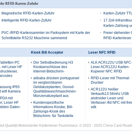
hr RFID-Karten-Zufuhr
Magnetische RFID-Karten-Zufuhr
Karten-Zufuhr TT
Intelligente RFID-Karten-Zufuhr
17 Zoll-Infrarott
Karten-Zahlung u
PVC-/RFID-Kartensammler im Parksystem mit Karte der
Freier stehender
Schnittstelle RS232 Maschine sammelnd
RFID-Kartenleser
Kiosk Bill Acceptor
Leser NFC RFID
 Tabletten-PC
Der Selbstbedienung H3
ALK ACR122U USB NFC
1 mit Leser HF
Kioskanschlüsse des
Leser ACR122U Karten-
druckleser,
Internet-Bildschirm-
Kopierer NFC RFID
arcodes
alibaba drücken portuguesel
RFID-Leser mit Thermal-
im vergleichbaren
Drucker
fassung IP65
Geldakzeptanten, Goood-
ACR122U heißer
 wifi Kamera
Qualitätswaschmaschinen-
Verkaufs13.56mhz USB
Münzenakzeptant aus
 PDA mit
androider Leser und
r, Leser HF
Kundenspezifische
Verfasser rfid NFC mit fre
bilen Daten-
Informations-Kioske, Bill-
sdk
Zahlungs-Kiosk des
Bildschirm- für Tankstelle
ut Qualität Motorisierter Kartenleser Fournisseur. © 2022 - 2025 China Card Reade