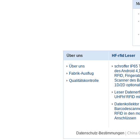
Me
Über uns
HF-rfid Leser
Über uns
schroffer IP65
des Android 4,
Fabrik-Ausflug
RFID, Fingerab
Scanner des B
Qualitätskontrolle
1D/2D optional
Leser Datener
UHFhf RFID mit
Datenkollektor
Barcodescanne
RFID in den mo
Anschlüssen
Datenschutz-Bestimmungen
| China G