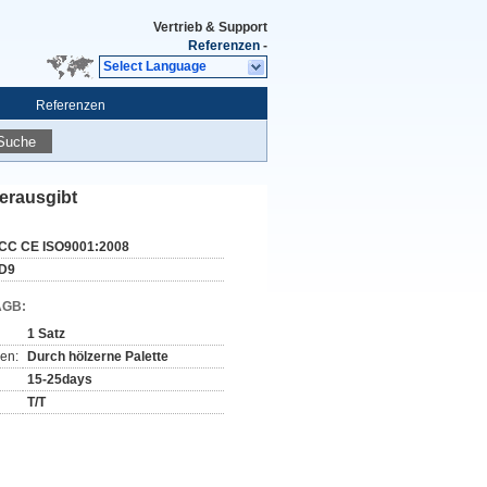
Vertrieb & Support
Referenzen
-
Select Language
Referenzen
Suche
herausgibt
CC CE ISO9001:2008
D9
AGB:
1 Satz
en:
Durch hölzerne Palette
15-25days
T/T