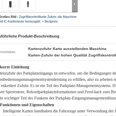
Großes Bild :
Zugriffskontrollkarte Zufuhr, die Maschine
mit IC-Kartenleser herausgibt
Bestpreis
führliche Produkt-Beschreibung
Kartenzufuhr
Karte ausstellenden Maschine
,
,
rvorheben:
Karten-Zufuhr der hohen Qualität Zugriffskontroll
 kurze Einleitung
tenzufuhr des Parkplatzeingangs ist entworfen, um die Bedingungen de
bstbedienungsmanagementsystemleistung zu erfüllen, also zu arbeiten is
 etikettiert Zufuhr. Es ist ein Teil des Parkplatz-Managementsystems.
uert Sperrentore, Rekordparkplatzinformationen und Feed-back zum Betr
ein wichtiger Teil des Funkens der Parkplatz-Eingangsmanagementlösu
 Funktionen und Eigenschaften
Intelligente Karten handhaben die Fahrzeuge unter Verwendung der la