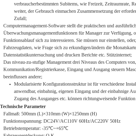
verbraucherbestimmten Subitems, wie Freizeit, Zeitraumrate,
weiter, der Gebrauch einmachen Zusammensetzung der erforde
Zufall;
Computermanagement-Software stellt die praktischen und ausführlic
Überwachungsmanagementfunktionen für Manager zur Verfügung, ohn
Funktionsablauf sich zu interessieren. Sie müssen nur einstellen, ode
Fahrzeugdaten, wie Frage sich zu erkundigen/ändern die Monatskart
Datenstatistikuntersuchung und drucken Berichte etc. Stützinternet;
Das niveau-zu-stufige Management drei Niveaus des Computers von, 
Kommunikation/Registrierkasse, Eingang und Ausgang steuern Masch
beeinflussen andere;
Modularisierte Konfigurationsstruktur ist für verschiedene Ins
anwendbar, einbahnig, eigenen Eingang und der einbahnige Aus
Zugang des Ausganges etc. können richtungweisende Funktion
 Technische Parameter
Fallmaß: 500mm (L)×310mm (W)×1250mm (H)
Funktionsspannung: DC24V/AC110V 60Hz/AC220V 50Hz
Betriebstemperatur: -35℃~+65℃
Fahrzeugentdeckung: O.K.