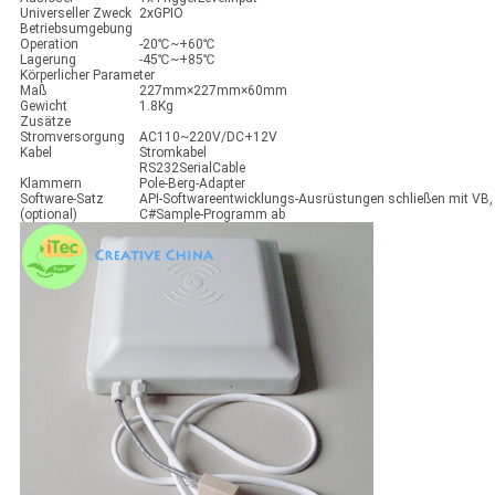
Universeller Zweck
2xGPIO
Betriebsumgebung
Operation
-20℃~+60℃
Lagerung
-45℃~+85℃
Körperlicher Parameter
Maß
227mm×227mm×60mm
Gewicht
1.8Kg
Zusätze
Stromversorgung
AC110~220V/DC+12V
Kabel
Stromkabel
RS232SerialCable
Klammern
Pole-Berg-Adapter
Software-Satz
API-Softwareentwicklungs-Ausrüstungen schließen mit VB,
(optional)
C#Sample-Programm ab