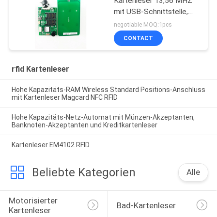
Kartenleser 13,56 MHZ
mit USB-Schnittstelle,
IC-Kartenleser
negotiable MOQ:1pcs
CONTACT
rfid Kartenleser
Hohe Kapazitäts-RAM Wireless Standard Positions-Anschluss
mit Kartenleser Magcard NFC RFID
Hohe Kapazitäts-Netz-Automat mit Münzen-Akzeptanten,
Banknoten-Akzeptanten und Kreditkartenleser
Kartenleser EM4102 RFID
Beliebte Kategorien
Alle
Motorisierter 
Bad-Kartenleser
Kartenleser