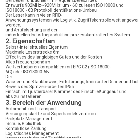
Der Leser funktioniert im Frequenzbereich des
Entwurfs 902MHz~928MHz, um ‐ 6C zu lesen ISO18000 und
ISO18000 ‐ 6B Protokoll Identifikations-Umbau.
Der Leser kann in vielen RFID-
Anwendungssystemen wie Logistik, Zugriffskontrolle weit angew
werden,
und Antifälschung und der
industriellen Industrieproduktion prozesskontrolliertes System.
2. Eigenschaften
Selbst-intellektuelles Eigentum
Maximale Leserstrecke 6m
Effectives des langlebigen Gutes und der Kosten
Alles Frequenzband im
Weltverfügbaren kompatiblen mit EPC G2 (ISO 18000-
6C) oder ISO18000-6B
Der
Wasser- und Staubbeweis, Entstörungs, kann unter Donner und Lic
Beweis des Spritzen-arbeiten IP55
Einfach, mit justierbarer Klammer des Einschließungsauf und
abs zu installieren
3. Bereich der Anwendung
Automobil- und Transport
Versorgungskette und Superhandelszentrum
Parkplatz Management
Schule, Bibliothek
Kontaktlose Zahlung
Logistisches Management