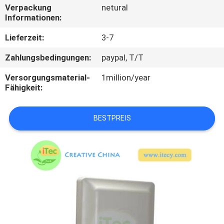
Verpackung
netural
Informationen:
TRETEN
SIE
Lieferzeit:
3-7
MIT
Zahlungsbedingungen:
paypal, T/T
UNS
Versorgungsmaterial-
1million/year
IN
Fähigkeit:
VERBINDUNG
BESTPREIS
FORDERN
SIE
EIN
ZITAT
SITEMAP