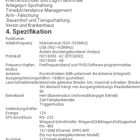
Internatsschüler und Zugriffskontrolle
Anlagegut-Spurhaltung
Time&Attendance-Management
Anti-‐ Fälschung
Bauernhof und Tierspurhaltung
Verein und Krankenhaus
4. Spezifikation
Funktionen
Arbeitsfrequenz
International (920~925MHz)
USA (902~928MHz)
Andere (kundengebundener Umbau)
Protokoll
ISO18000 ‐ 6C (EPCGEN2)
ISO18000 ‐ 6B
Frequenz-Hopfen-
Festfrequenzband und FHSS-Software programmierbar
Modus
Antenne
Rundschreiben 8dBi polarisiert die Antenne (integriert)
Ausgangsleistungs
0dBm~18dBm (justierbar)
Lese-Schreibstrecke
Maximale gelesene Strecke: 6m, maximal schreiben Strecke
3m Abstand hängt von Ausgangsleistungs Reader&Anten
ab
Betriebsart
Herr-Sklavemodus (rechnerabhängiger Betrieb)
Zeit-Fahrplanbetriebe
Triggermodus
Verbindungshäfen
Energie
12V
DFV-Anschluss
RS-‐ 232
Wiegand-Schnittstelle: Wiegand26&Wiegand34Supported
RS-‐ 485
10/100M Ethernet, GPRS.WIFI
(für nur kundengebundenes Modell)
Auslöser
1xTriggerLevelInput