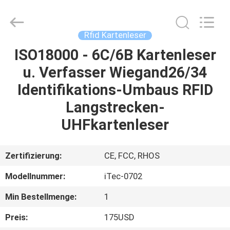
Kartenleser
Fournisseur.
Copyright
©
2022
Rfid Kartenleser
-
2025
China
ISO18000 ‐ 6C/6B Kartenleser
HAUS
Card
Reader
u. Verfasser Wiegand26/34
Online
Market.
All
PRODUKTE
Identifikations-Umbaus RFID
Rights
Reserved.
Langstrecken-
ÜBER
UHFkartenleser
UNS
Zertifizierung:
CE, FCC, RHOS
FABRIK-
Modellnummer:
iTec-0702
AUSFLUG
Min Bestellmenge:
1
QUALITÄTSKONTROLLE
Preis:
175USD