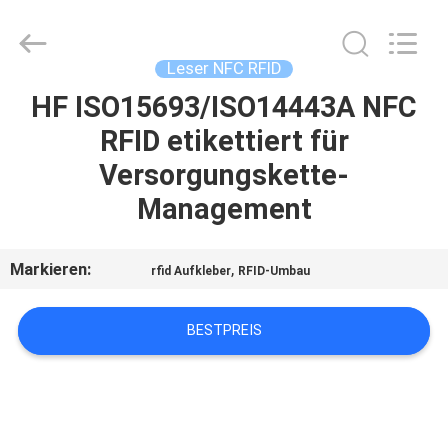
Card
Reader
Online
Market.
All
Leser NFC RFID
Rights
Reserved.
HF ISO15693/ISO14443A NFC
HAUS
RFID etikettiert für
PRODUKTE
Versorgungskette-
Management
ÜBER
UNS
Markieren:
,
rfid Aufkleber
RFID-Umbau
FABRIK-
BESTPREIS
AUSFLUG
QUALITÄTSKONTROLLE