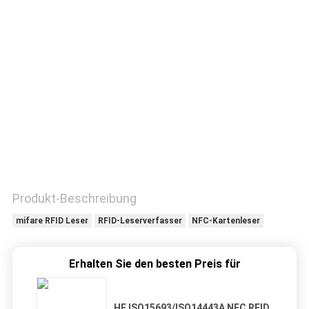
TRETEN
SIE
MIT
UNS
IN
VERBINDUNG
FORDERN
Produkt-Beschreibung
SIE
mifare RFID Leser
RFID-Leserverfasser
NFC-Kartenleser
EIN
ZITAT
Erhalten Sie den besten Preis für
SITEMAP
HF ISO15693/ISO14443A NFC RFID