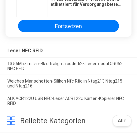
etikettiert für Versorgungskette-
Management
PRIVACY
Fortsetzen
POLICY
Leser NFC RFID
13.56Mhz mifare4k ultralight i.code ti2k Lesermodul CR052
NFC RFID
Weiches Manschetten-Silikon Nfc Rfid in Ntag213 Ntag215
und Ntag216
ALK ACR122U USB NFC-Leser ACR122U Karten-Kopierer NFC
RFID
Beliebte Kategorien
Alle