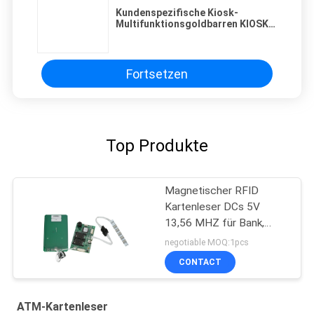
Kundenspezifische Kiosk-
Multifunktionsgoldbarren KIOSK-
ATM-Maschine verkaufend
PRIVACY
POLICY
Fortsetzen
Top Produkte
Magnetischer RFID
Kartenleser DCs 5V
13,56 MHZ für Bank,
intelligenter Rf-
negotiable MOQ:1pcs
Kartenleser
CONTACT
ATM-Kartenleser