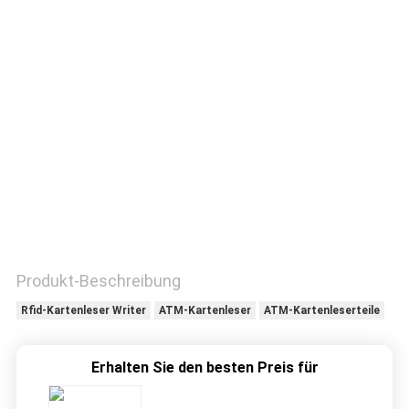
TRETEN
SIE
MIT
UNS
IN
VERBINDUNG
FORDERN
SIE
Produkt-Beschreibung
EIN
Rfid-Kartenleser Writer
ATM-Kartenleser
ATM-Kartenleserteile
ZITAT
Erhalten Sie den besten Preis für
SITEMAP