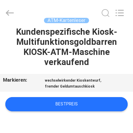
Card
Reader
Online
Market.
All
ATM-Kartenleser
Rights
Reserved.
Kundenspezifische Kiosk-
HAUS
Multifunktionsgoldbarren
PRODUKTE
KIOSK-ATM-Maschine
verkaufend
ÜBER
UNS
Markieren:
,
wechselwirkender Kioskentwurf
fremder Geldumtauschkiosk
FABRIK-
BESTPREIS
AUSFLUG
QUALITÄTSKONTROLLE