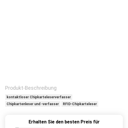
TRETEN
SIE
MIT
UNS
IN
VERBINDUNG
FORDERN
SIE
Produkt-Beschreibung
EIN
kontaktloser Chipkarteleserverfasser
Chipkartenleser und -verfasser
RFID-Chipkarteleser
ZITAT
Erhalten Sie den besten Preis für
SITEMAP