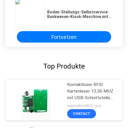
Boden-Stellungs-Selbstservice-
PRIVACY
Bankwesen-Kiosk-Maschine mit
Rfid-Kartenleser
POLICY
Fortsetzen
Top Produkte
Kontaktloser RFID
Kartenleser 13,56 MHZ
mit USB-Schnittstelle,
IC-Kartenleser
negotiable MOQ:1pcs
CONTACT