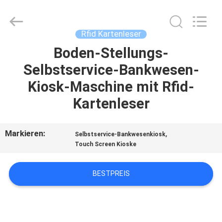
Card
Reader
Online
Market.
All
Rfid Kartenleser
Rights
Reserved.
Boden-Stellungs-
HAUS
Selbstservice-Bankwesen-
PRODUKTE
Kiosk-Maschine mit Rfid-
Kartenleser
ÜBER
UNS
Markieren:
,
Selbstservice-Bankwesenkiosk
Touch Screen Kioske
FABRIK-
BESTPREIS
AUSFLUG
QUALITÄTSKONTROLLE